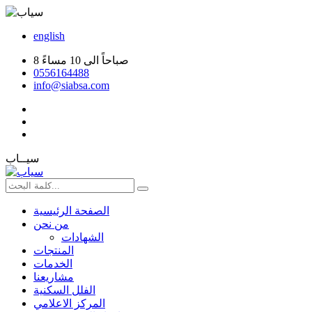
english
8 صباحاً الى 10 مساءً
0556164488
info@siabsa.com
سيــاب
الصفحة الرئيسية
من نحن
الشهادات
المنتجات
الخدمات
مشاريعنا
الفلل السكنية
المركز الاعلامي