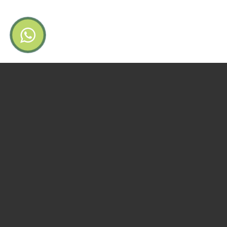
من نحن سياب
مصنع سياب للألمنيوم أحد الرواد المميزين فى تصنيع منتجات األلمنيوم ذات
الأغراض العمرانية من النوافذ والواجهات والقبب السماوية والأبواب