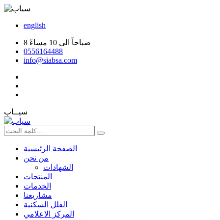
english
8 صباحاً الى 10 مساءً
0556164488
info@siabsa.com
سيــاب
الصفحة الرئيسية
من نحن
الشهادات
المنتجات
الخدمات
مشاريعنا
الفلل السكنية
المركز الاعلامي