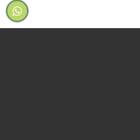
من نحن سياب
مصنع سياب للألمنيوم أحد الرواد المميزين فى تصنيع منتجات األلمنيوم ذات
الأغراض العمرانية من النوافذ والواجهات والقبب السماوية والأبواب