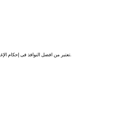
تعتبر من افضل النوافذ فى إحكام الإغلاق ، وعزل الأصوات والأتربة لإعتمادها على نظام الضغط بنظام الربل.