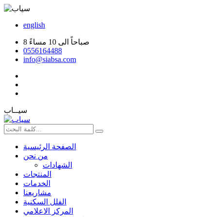
english
8 صباحاً الى 10 مساءً
0556164488
info@siabsa.com
سيــاب
الصفحة الرئيسية
من نحن
الشهادات
المنتجات
الخدمات
مشاريعنا
الفلل السكنية
المركز الاعلامي