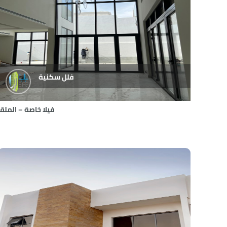
فلل سكنية
فيلا خاصة – الملقا