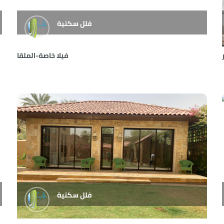
فلل سكنية
فيلا خاصة-الملقا
فلل سكنية