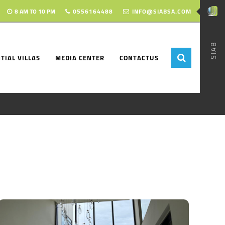
8 AM TO 10 PM
0556164488
INFO@SIABSA.COM
SIAB
TIAL VILLAS
MEDIA CENTER
CONTACTUS