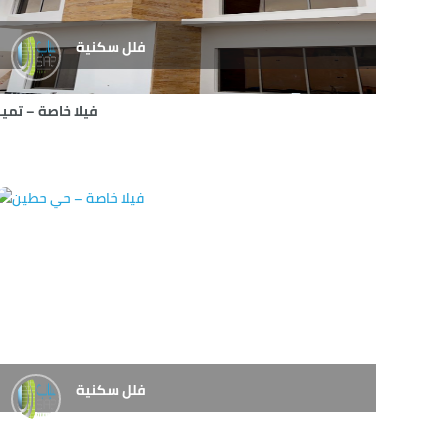
فلل سكنية
فيلا خاصة – تمير
فلل سكنية